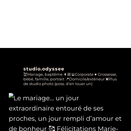
studio.odyssee
💒Mariage, baptême
👩🏼‍💻Corporate
♥ Grossesse,
bébé, famille, portrait
📍Domicile/extérieur
❌Plus
de studio photo (poss. d’en louer un)