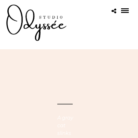
Gallery
Mixed
Mason
Ry
Contai
Ned
A gray
cat
slinks