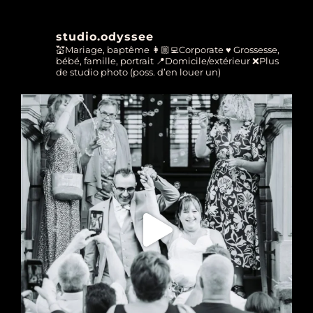
studio.odyssee
💒Mariage, baptême
👩🏼‍💻Corporate
♥ Grossesse,
bébé, famille, portrait
📍Domicile/extérieur
❌Plus
de studio photo (poss. d’en louer un)