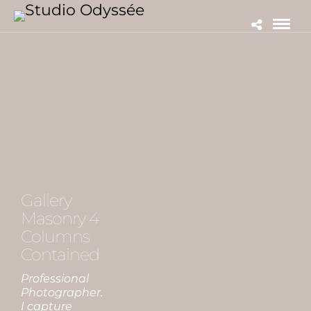
Gallery
Masonry 4
Columns
Contained
Professional
Photographer.
I capture