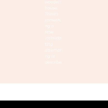
wooden
house.
There's
somethi
ng a
little
intimida
ting
attempti
ng to
describe.