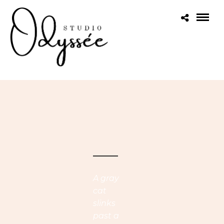
Gallery
4
Colum
Ns
Wide
A gray
cat
slinks
past a