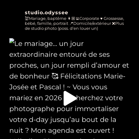
studio.odyssee
💒Mariage, baptême
👩🏼‍💻Corporate
♥ Grossesse,
bébé, famille, portrait
📍Domicile/extérieur
❌Plus
de studio photo (poss. d’en louer un)